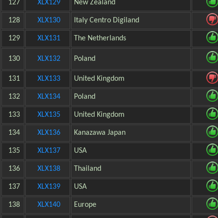
127
XLX129
New Zealand
128
XLX130
Italy Centro Digiland
129
XLX131
The Netherlands
130
XLX132
Poland
131
XLX133
United Kingdom
132
XLX134
Poland
133
XLX135
United Kingdom
134
XLX136
Kanazawa Japan
135
XLX137
USA
136
XLX138
Thailand
137
XLX139
USA
138
XLX140
Europe