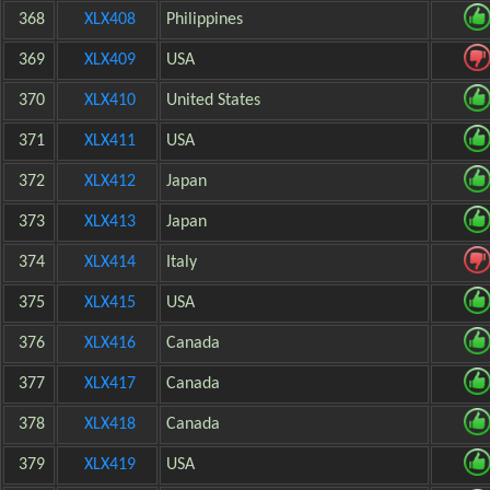
368
XLX408
Philippines
369
XLX409
USA
370
XLX410
United States
371
XLX411
USA
372
XLX412
Japan
373
XLX413
Japan
374
XLX414
Italy
375
XLX415
USA
376
XLX416
Canada
377
XLX417
Canada
378
XLX418
Canada
379
XLX419
USA