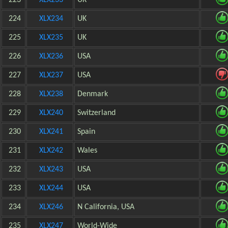
223
XLX233
UK
224
XLX234
UK
225
XLX235
UK
226
XLX236
USA
227
XLX237
USA
228
XLX238
Denmark
229
XLX240
Switzerland
230
XLX241
Spain
231
XLX242
Wales
232
XLX243
USA
233
XLX244
USA
234
XLX246
N California, USA
235
XLX247
World-Wide