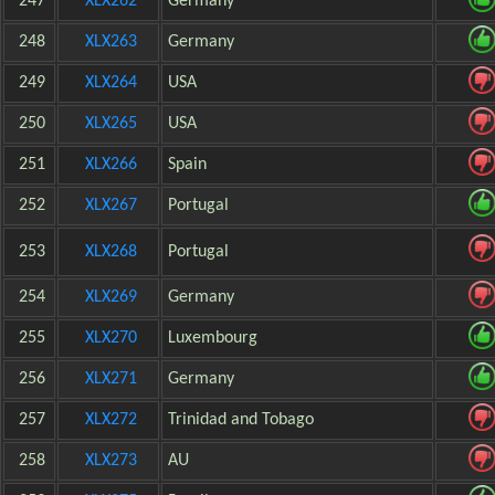
247
XLX262
Germany
248
XLX263
Germany
249
XLX264
USA
250
XLX265
USA
251
XLX266
Spain
252
XLX267
Portugal
253
XLX268
Portugal
254
XLX269
Germany
255
XLX270
Luxembourg
256
XLX271
Germany
257
XLX272
Trinidad and Tobago
258
XLX273
AU