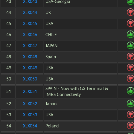
43
XLX043
USA-Georgia
44
XLX044
UK
45
XLX045
USA
46
XLX046
CHILE
47
XLX047
JAPAN
48
XLX048
Spain
49
XLX049
USA
50
XLX050
USA
SPAIN - Now with G3 Terminal &
51
XLX051
IMRS Connectivity
52
XLX052
Japan
53
XLX053
USA
54
XLX054
Poland