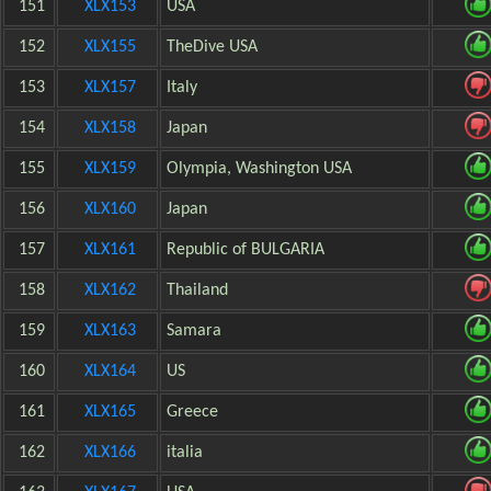
151
XLX153
USA
152
XLX155
TheDive USA
153
XLX157
Italy
154
XLX158
Japan
155
XLX159
Olympia, Washington USA
156
XLX160
Japan
157
XLX161
Republic of BULGARIA
158
XLX162
Thailand
159
XLX163
Samara
160
XLX164
US
161
XLX165
Greece
162
XLX166
italia